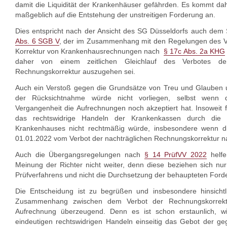
damit die Liquidität der Krankenhäuser gefährden. Es kommt dahe
maßgeblich auf die Entstehung der unstreitigen Forderung an.
Dies entspricht nach der Ansicht des SG Düsseldorfs auch de
Abs. 6 SGB V
, der im Zusammenhang mit den Regelungen des Ve
Korrektur von Krankenhausrechnungen nach
§ 17c Abs. 2a KHG
daher von einem zeitlichen Gleichlauf des Verbotes d
Rechnungskorrektur auszugehen sei.
Auch ein Verstoß gegen die Grundsätze von Treu und Glauben u
der Rücksichtnahme würde nicht vorliegen, selbst wenn
Vergangenheit die Aufrechnungen noch akzeptiert hat. Insoweit f
das rechtswidrige Handeln der Krankenkassen durch die e
Krankenhauses nicht rechtmäßig würde, insbesondere wenn d
01.01.2022 vom Verbot der nachträglichen Rechnungskorrektur 
Auch die Übergangsregelungen nach
§ 14 PrüfVV 2022
helfe
Meinung der Richter nicht weiter, denn diese beziehen sich nu
Prüfverfahrens und nicht die Durchsetzung der behaupteten Ford
Die Entscheidung ist zu begrüßen und insbesondere hinsicht
Zusammenhang zwischen dem Verbot der Rechnungskorrek
Aufrechnung überzeugend. Denn es ist schon erstaunlich, w
eindeutigen rechtswidrigen Handeln einseitig das Gebot der g