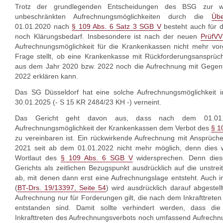
Trotz der grundlegenden Entscheidungen des BSG zur w
unbeschränkten Aufrechnungsmöglichkeiten durch die
Übe
01.01.2020 nach
§ 109 Abs. 6 Satz 3 SGB V
besteht auch für 
noch Klärungsbedarf. Insbesondere ist nach der neuen
PrüfVV
Aufrechnungsmöglichkeit für die Krankenkassen nicht mehr vor
Frage stellt, ob eine Krankenkasse mit Rückforderungsansprüc
aus dem Jahr 2020 bzw. 2022 noch die Aufrechnung mit Gegen
2022 erklären kann.
Das SG Düsseldorf hat eine solche Aufrechnungsmöglichkeit 
30.01.2025 (- S 15 KR 2484/23 KH -) verneint.
Das Gericht geht davon aus, dass nach dem 01.01.
Aufrechnungsmöglichkeit der Krankenkassen dem Verbot des
§ 1
zu vereinbaren ist. Ein rückwirkende Aufrechnung mit Ansprüc
2021 seit ab dem 01.01.2022 nicht mehr möglich, denn dies 
Wortlaut des
§ 109 Abs. 6 SGB V
widersprechen. Denn diese
Gerichts als zeitlichen Bezugspunkt ausdrücklich auf die unstre
ab, mit denen dann erst eine Aufrechnungslage entsteht. Auch
(
BT-Drs. 19/13397, Seite 54
) wird ausdrücklich darauf abgestel
Aufrechnung nur für Forderungen gilt, die nach dem Inkrafttrete
entstanden sind. Damit sollte verhindert werden, dass d
Inkrafttreten des Aufrechnungsverbots noch umfassend Aufrech