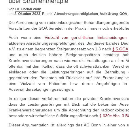
über Strahlentherapie
von
Dr. Florian Wölk
am
2. Oktober 2023
, Rubrik:
Abrechnungsstreitigkeiten
,
Aufklärung
,
GOÄ
,
Die Abrechnung von radioonkologischen Behandlungen gegenüber
Vorschritten der GOÄ bereitet in der Praxis immer noch erheblich
Auch wenn eine
Vielzahl von gerichtlichen Entscheidungen
aktuellen Abrechnungsempfehlungen des Bundesverbandes Deut
e.V. zu einem begrenzten Steigerungssatz von 1,3 nach
§ 5 GOÄ
und auch deutlich höhere Steigerungssätzen bestätigt ha
Krankenversicherungen nach wie vor die Erstattungen an ihre Ve
offenbar mit dem Kalkül, dass die oft schwerstkranken Versicher
einklagen oder die Leistungserbringer auf die Beitreibung
gegenüber den Patienten mit Rücksicht auf ihre Erkrankung v
eine Vielzahl von Patienten bzw. deren Angehörigen in v
Auseinandersetzungen gezwungen.
In einiger dieser Verfahren haben die privaten Krankenversic
dass die Leistungserbringer mit Blick auf die bekannten Aus
Krankenversicherungen um die Abrechnung der radioonkologis
besondere wirtschaftliche Aufklärungspflicht nach
§ 630c Abs. 3 
Dieser Argumentation ist allerdings das AG Bonn in einer von un