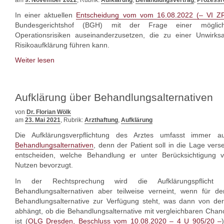
am
9. November 2022
, Rubrik:
Aufklärung
,
Behandlungsvertrag
,
Prozessr
In einer aktuellen
Entscheidung vom vom 16.08.2022 (– VI ZR
Bundesgerichtshof (BGH) mit der Frage einer möglic
Operationsrisiken auseinanderzusetzen, die zu einer Unwirks
Risikoaufklärung führen kann.
Weiter lesen
Aufklärung über Behandlungsalternativen
von
Dr. Florian Wölk
am
23. Mai 2021
, Rubrik:
Arzthaftung
,
Aufklärung
Die Aufklärungsverpflichtung des Arztes umfasst immer
Behandlungsalternativen
, denn der Patient soll in die Lage vers
entscheiden, welche Behandlung er unter Berücksichtigung v
Nutzen bevorzugt.
In der Rechtsprechung wird die Aufklärungspflich
Behandlungsalternativen aber teilweise verneint, wenn für de
Behandlungsalternative zur Verfügung steht, was dann von de
abhängt, ob die Behandlungsalternative mit vergleichbaren Cha
ist (
OLG Dresden, Beschluss vom 10.08.2020 – 4 U 905/20 –