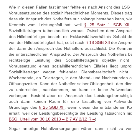
Wie in diesen Fällen fast immer fehlte es nach Ansicht des LS
Voraussetzungen des sozialhilferechtlichen Moments. Dieses t
dass ein Anspruch des Nothelfers nur solange bestehen kann, wie 
Kenntnis vom Leistungsfall hat, weil
§ 25 Satz 1 SGB XII
s
Sozialhilfeträgers tatbestandlich voraus. Zwischen dem Anspr
des Hilfebedürftigen besteht ein Exklusivitätsverhältnis. Sobald de
von der Hilfebedürftigkeit hat, setzt nach
§ 18 SGB XII
der Anspruc
der dann den Anspruch des Nothelfers ausschließt. Die Kenntnis 
die unterschiedlichen Ansprüche. Der Anspruch des Nothelfers b
rechtzeitige Leistung des Sozialhilfeträgers objektiv nich
Voraussetzung eines sozialhilferechtlichen Eilfalles liegt unp
Sozialhilfeträger wegen fehlender Dienstbereitschaft nicht
Wochenende, an Feiertagen, in den Abend- und Nachtstunden od
Öffnungszeiten. Kann der Nothelfer seiner Obliegenheit, den diens
zu unterrichten, nachkommen, so kann er keine Aufwend
verlangen. Besteht aber ein Anspruch des Leistungsberechtigt
auch dann keinen Raum für eine Erstattung von Aufwendu
Grundlage des
§ 25 SGB XII
, wenn dieser die entstandenen Kos
erhält, weil der Leistungsberechtigte die Leistung tatsächlich ni
BSG, Urteil vom 30.10.2013 – B 7 AY 2/12 R –
).
Sogar anteilige Notfallversorgungen wären dann nicht zu verg