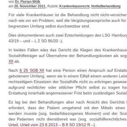
von
Dr. Florian Wölk
am
26. November 2021
, Rubrik:
Krankenhausrecht
,
Notfallbehandlung
Für viele Krankenhäuser ist die Behandlung nicht nicht-versiche
nach wie vor ein Problem, weil die Vergütungsansprüche auch für
begrenzten Umfang selbst durchsetzbar sind.
Dies dokumentieren auch zwei Entscheidungen des LSG Hamburg
43/19 – und – L 2 SO 86/20 -).
In beiden Fällen wies das Gericht die Klagen des Krankenhau
Sozialhilfeträger auf Übernahme der Behandlungskosten als sog
XII
ab.
Nach
§ 25 SGB XII
hat eine Person einen Anspruch auf Erstatt
gebotenem Umfang, wenn sie in einem Eilfall einem anderen Leist
rechtzeitigem Einsetzen der Sozialhilfe nicht zu erbringen gewese
aufgrund rechtlicher oder sittlicher Pflicht selbst zu tragen h
Erstattung innerhalb angemessener Frist beim zuständigen Sozialh
Es lag bei den Behandlungen aber nach Ansicht des Gerichts kei
erfordert, dass der Patient umgehend mit den Mitteln eines
werden musste (sog. bedarfsbezogenes Moment) und der Sozia
des Patienten nicht dienstbereit war (sog. sozialhilferechtli
Urteil, Urteil vom 23.8.2013 – B 8 SO 19/12 R –
).