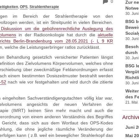
0
Zur n
itigkeiten
,
OPS
,
Strahlentherapie
Notwe
30. Jun
ngen im Bereich der Strahlentherapie von den
BSG be
lzogen werden, ist ein Streitpunkt in vielen Bereichen.
Bewei
e Diskussion um die gebührenrechtliche Auslegung des
Sozial
volumens
in der Radioonkologie hat durch die
aktuelle
30. Jun
richts Berlin-Brandenburg vom 28.05.2021 (- L 9 KR
Besch
, welche die Leistungserbringer ratlos zurücklässt.
durch
n Behandlung gesetzlich versicherter Patienten längst
30. Jun
Definition des Zielvolumens Körpervolumen, welches ohne
BSG le
erschiebung über zweckmäßige Feldanordnungen erfasst
Vergüt
nach einem bestimmten Dosiszeitmuster bestrahlt werden
Richtl
-52
nach wie vor festgehalten und wird durch die zitierte
30. Jun
Weite
des F
eingeholten Sachverständigengutachten völlig klar war,
21. Mai
ielvolumens angesichts der neuen Verfahren der
therapie (IMRT) keinen Sinn mehr macht und auch die
erordnung von einem anderen Verständnis des Begriffes
Archiv
 Gericht, dass sich aus dem Wortlaut des OPS-Kodes
Juni 2
ahlung, die ohne jegliche räumliche Veränderung der
folgen kann ( z.B. weil ein beweglicher Strahlerkopf das
Mai 2