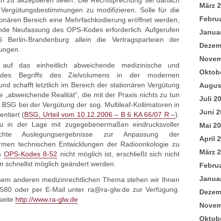
ch zu akzeptieren seien. Die Rechtsprechung sei danach
März 
n Vergütungsbestimmungen zu modifizieren. Solle für die
Febru
onären Bereich eine Mehrfachkodierung eröffnet werden,
de Neufassung des OPS-Kodes erforderlich. Aufgerufen
Janua
erlin-Brandenburg allein die Vertragsparteien der
Dezem
ungen.
Novem
 auf das einheitlich abweichende medizinische und
Oktob
is des Begriffs des Zielvolumens in der modernen
nd schafft letztlich im Bereich der stationären Vergütung
Augus
 „abweichende Realität“, die mit der Praxis nichts zu tun
Juli 2
 BSG bei der Vergütung der sog. Multileaf-Kollimatoren in
Juni 2
ntiert (
BSG, Urteil vom 10.12.2006 – B 6 KA 66/07 R –
).
 in der Lage mit zugegebenermaßen eindrucksvoller
Mai 2
erechte Auslegungsergebnisse zur Anpassung der
April 
rmen technischen Entwicklungen der Radioonkologie zu
März 
es
OPS-Kodes 8-52
nicht möglich ist, erschließt sich nicht
en schnellst möglich geändert werden.
Febru
Janua
nem anderen medizinrechtlichen Thema stehen wir Ihnen
6580 oder per E-Mail unter ra@ra-glw.de zur Verfügung.
Dezem
seite
http://www.ra-glw.de
Novem
Oktob