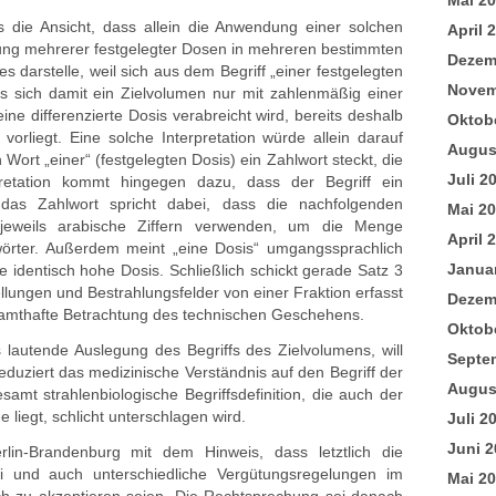
Mai 2
gs die Ansicht, dass allein die Anwendung einer solchen
April 
ung mehrerer festgelegter Dosen in mehreren bestimmten
Dezem
 darstelle, weil sich aus dem Begriff „einer festgelegten
Novem
s sich damit ein Zielvolumen nur mit zahlenmäßig einer
e differenzierte Dosis verabreicht wird, bereits deshalb
Oktob
vorliegt. Eine solche Interpretation würde allein darauf
Augus
ort „einer“ (festgelegten Dosis) ein Zahlwort steckt, die
Juli 2
retation kommt hingegen dazu, dass der Begriff ein
 das Zahlwort spricht dabei, dass die nachfolgenden
Mai 2
eweils arabische Ziffern verwenden, um die Menge
April 
örter. Außerdem meint „eine Dosis“ umgangssprachlich
Janua
e identisch hohe Dosis. Schließlich schickt gerade Satz 3
llungen und Bestrahlungsfelder von einer Fraktion erfasst
Dezem
gesamthafte Betrachtung des technischen Geschehens.
Oktob
s lautende Auslegung des Begriffs des Zielvolumens, will
Septe
eduziert das medizinische Verständnis auf den Begriff der
Augus
samt strahlenbiologische Begriffsdefinition, die auch der
liegt, schlicht unterschlagen wird.
Juli 2
Juni 2
rlin-Brandenburg mit dem Hinweis, dass letztlich die
i und auch unterschiedliche Vergütungsregelungen im
Mai 2