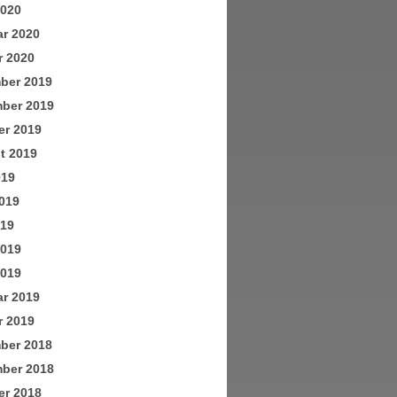
2020
ar 2020
r 2020
ber 2019
ber 2019
er 2019
t 2019
019
019
019
2019
2019
ar 2019
r 2019
ber 2018
ber 2018
er 2018