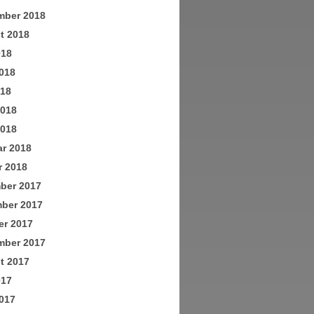
mber 2018
t 2018
018
018
018
2018
2018
ar 2018
r 2018
ber 2017
ber 2017
er 2017
mber 2017
t 2017
017
017