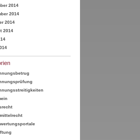
ber 2014
ber 2014
er 2014
t 2014
014
014
rien
hnungsbetrug
hnungsprüfung
nungsstreitigkeiten
mein
srecht
mittelrecht
ewertungsportale
aftung