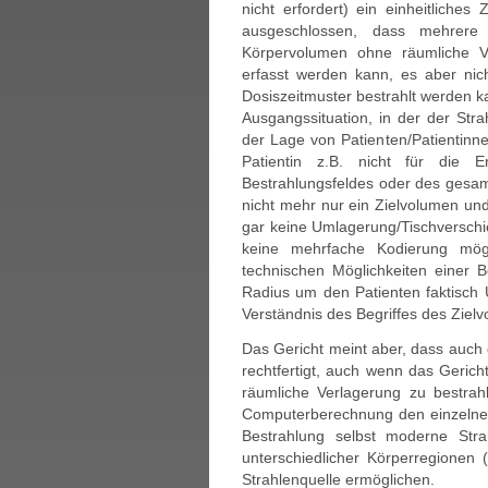
nicht erfordert) ein einheitliches
ausgeschlossen, dass mehrer
Körpervolumen ohne räumliche V
erfasst werden kann, es aber nic
Dosiszeitmuster bestrahlt werden k
Ausgangssituation, in der der Str
der Lage von Patienten/Patientinne
Patientin z.B. nicht für die 
Bestrahlungsfeldes oder des gesa
nicht mehr nur ein Zielvolumen und
gar keine Umlagerung/Tischverschie
keine mehrfache Kodierung mögl
technischen Möglichkeiten einer 
Radius um den Patienten faktisch 
Verständnis des Begriffes des Ziel
Das Gericht meint aber, dass auc
rechtfertigt, auch wenn das Gerich
räumliche Verlagerung zu bestrahl
Computerberechnung den einzelnen
Bestrahlung selbst moderne Strah
unterschiedlicher Körperregionen (
Strahlenquelle ermöglichen.