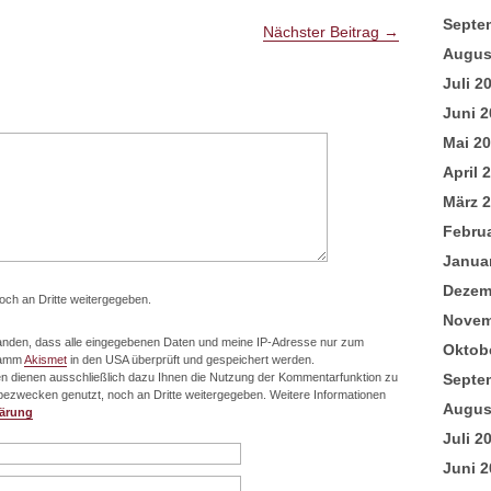
Septe
Nächster Beitrag
→
Augus
Juli 2
Juni 2
Mai 2
April 
März 
Febru
Janua
Dezem
noch an Dritte weitergegeben.
Novem
tanden, dass alle eingegebenen Daten und meine IP-Adresse nur zum
Oktob
ramm
Akismet
in den USA überprüft und gespeichert werden.
en dienen ausschließlich dazu Ihnen die Nutzung der Kommentarfunktion zu
Septe
ezwecken genutzt, noch an Dritte weitergegeben. Weitere Informationen
Augus
lärung
Juli 2
Juni 2