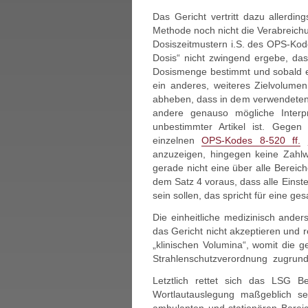
Das Gericht vertritt dazu allerdin
Methode noch nicht die Verabreich
Dosiszeitmustern i.S. des OPS-Kodes
Dosis“ nicht zwingend ergebe, das
Dosismenge bestimmt und sobald ein
ein anderes, weiteres Zielvolumen 
abheben, dass in dem verwendeten W
andere genauso mögliche Interp
unbestimmter Artikel ist. Gegen
einzelnen
OPS-Kodes 8-520 ff.
j
anzuzeigen, hingegen keine Zahlw
gerade nicht eine über alle Bereich
dem Satz 4 voraus, dass alle Einste
sein sollen, das spricht für eine 
Die einheitliche medizinisch ander
das Gericht nicht akzeptieren und r
„klinischen Volumina“, womit die ge
Strahlenschutzverordnung zugrunde 
Letztlich rettet sich das LSG Be
Wortlautauslegung maßgeblich se