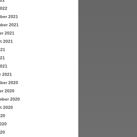
022
2022
ber 2021
ber 2021
er 2021
t 2021
021
021
2021
r 2021
ber 2020
er 2020
mber 2020
t 2020
020
020
020