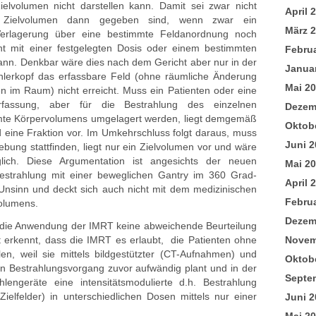
 Zielvolumen nicht darstellen kann. Damit sei zwar nicht
April 
e Zielvolumen dann gegeben sind, wenn zwar ein
März 
erlagerung über eine bestimmte Feldanordnung noch
ht mit einer festgelegten Dosis oder einem bestimmten
Febru
ann. Denkbar wäre dies nach dem Gericht aber nur in der
Janua
ahlerkopf das erfassbare Feld (ohne räumliche Änderung
Mai 2
n im Raum) nicht erreicht. Muss ein Patienten oder eine
Erfassung, aber für die Bestrahlung des einzelnen
Dezem
mte Körpervolumens umgelagert werden, liegt demgemäß
Oktob
 eine Fraktion vor. Im Umkehrschluss folgt daraus, muss
Juni 2
bung stattfinden, liegt nur ein Zielvolumen vor und wäre
ich. Diese Argumentation ist angesichts der neuen
Mai 2
Bestrahlung mit einer beweglichen Gantry im 360 Grad-
April 
Unsinn und deckt sich auch nicht mit dem medizinischen
Febru
volumens.
Dezem
h die Anwendung der IMRT keine abweichende Beurteilung
t erkennt, dass die IMRT es erlaubt, die Patienten ohne
Novem
en, weil sie mittels bildgestützter (CT-Aufnahmen) und
Oktob
 Bestrahlungsvorgang zuvor aufwändig plant und in der
Septe
lengeräte eine intensitätsmodulierte d.h. Bestrahlung
Zielfelder) in unterschiedlichen Dosen mittels nur einer
Juni 2