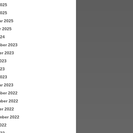
2025
2025
ar 2025
r 2025
024
ber 2023
er 2023
023
023
2023
ar 2023
ber 2022
ber 2022
er 2022
mber 2022
022