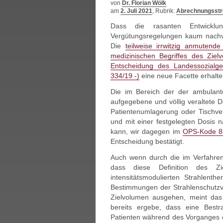
von
Dr. Florian Wölk
am
2. Juli 2021
, Rubrik:
Abrechnungsstre
Dass die rasanten Entwicklu
Vergütungsregelungen kaum nachvol
Die
teilweise irrwitzig anmutend
medizinischen Begriffes des Ziel
Entscheidung des Landessozialge
334/19 -)
eine neue Facette erhalten
Die im Bereich der der ambulante
aufgegebene und völlig veraltete 
Patientenumlagerung oder Tischv
und mit einer festgelegten Dosis 
kann, wir dagegen im
OPS-Kode 8
Entscheidung bestätigt.
Auch wenn durch die im Verfahren 
dass diese Definition des Z
intensitätsmodulierten Strahlen
Bestimmungen der Strahlenschutzv
Zielvolumen ausgehen, meint das
bereits ergebe, dass eine Bestr
Patienten während des Vorganges er