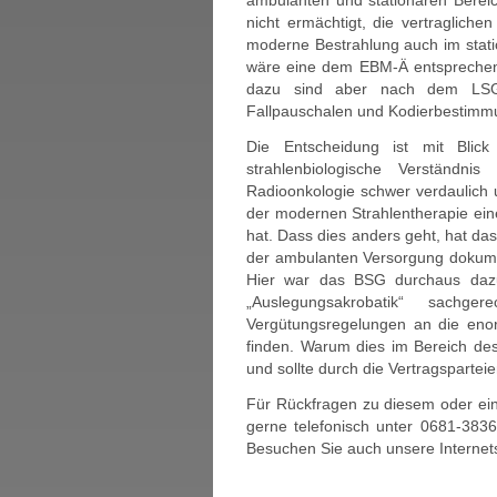
ambulanten und stationären Berei
nicht ermächtigt, die vertragliche
moderne Bestrahlung auch im stati
wäre eine dem EBM-Ä entsprechen
dazu sind aber nach dem LSG B
Fallpauschalen und Kodierbestimm
Die Entscheidung ist mit Blick
strahlenbiologische Verständn
Radioonkologie schwer verdaulich u
der modernen Strahlentherapie eine
hat. Dass dies anders geht, hat das
der ambulanten Versorgung dokume
Hier war das BSG durchaus dazu
„Auslegungsakrobatik“ sachg
Vergütungsregelungen an die eno
finden. Warum dies im Bereich d
und sollte durch die Vertragspartei
Für Rückfragen zu diesem oder ei
gerne telefonisch unter 0681-383
Besuchen Sie auch unsere Internet