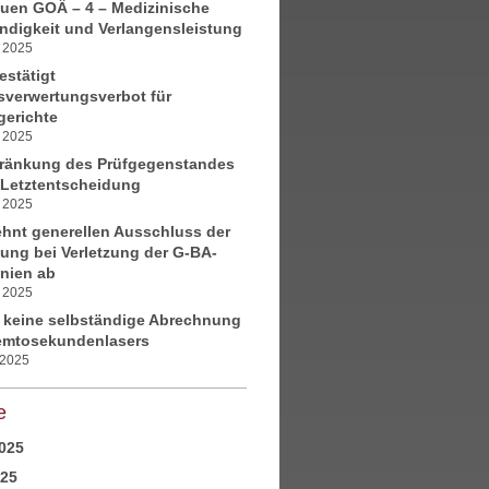
euen GOÄ – 4 – Medizinische
ndigkeit und Verlangensleistung
i 2025
stätigt
sverwertungsverbot für
gerichte
i 2025
ränkung des Prüfgegenstandes
 Letztentscheidung
i 2025
hnt generellen Ausschluss der
ung bei Verletzung der G-BA-
inien ab
i 2025
r keine selbständige Abrechnung
emtosekundenlasers
 2025
e
025
025