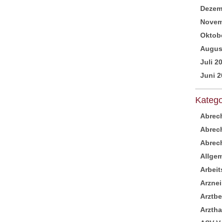
Dezem
Novem
Oktob
Augus
Juli 2
Juni 2
Katego
Abrec
Abrec
Abrech
Allge
Arbeit
Arznei
Arztb
Arzth