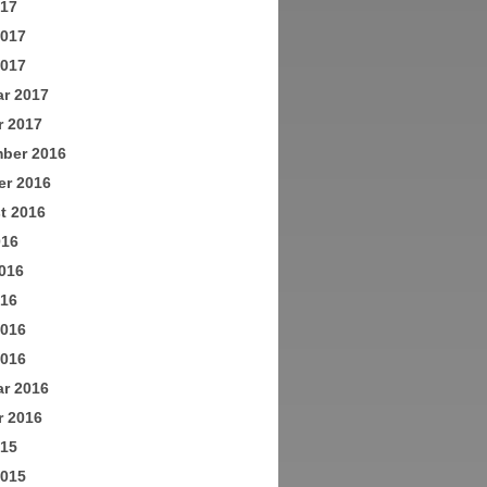
017
2017
2017
ar 2017
r 2017
ber 2016
er 2016
t 2016
016
016
016
2016
2016
ar 2016
r 2016
015
2015